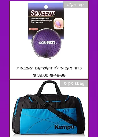
sqz מק"ט
כדור מקצועי לחיזוק/שיקום האצבעות
מחיר רגיל
מחיר מבצע
kbag מק"ט