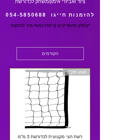
ציוד ואביזרי אימון/משחק לכדורשת
להזמנות חייגו
054-5850688
*בחלק מהפריטים קיימת כמות מינ' להזמנה
הקודמים
vnet מק"ט
רשת חצי מקצועית לכדורשת 3 מ"מ