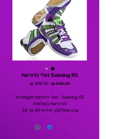
Salming R5 נעלי כדורשת
מחיר
מחיר
 ‏649.00 ‏₪ 
רגיל
מבצע
Salming R5 - נעלי כדורשת מקצועיות 
לכדורשת באולמות
צבע סגול/לבן. מידות 40 עד 44.