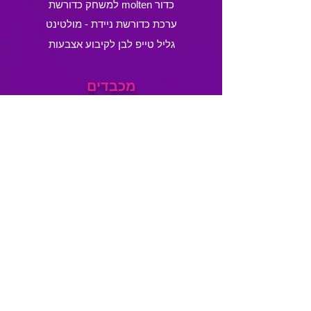
כדור molten למשחק כדורשת
ערכת כדורשת ניידת - מולטינט
גליל טייפ לבן לקיבוע אצבעות
מכבדים
שירות לקוחות
טלפון:
054-4894688
,
054-5850688
פקס:
153-54-7894688
kadureshet.shop@gmail.com
נא לתאם מראש הגעה ואיסוף
אנחנו גם בווטסאפ, בפייסבוק ובאינסטרגם