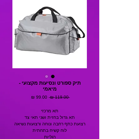
תיק ספורט ונסיעות מקצועי -
מיאמי
מחיר
מחיר
 ‏119.00 ‏₪ 
רגיל
מבצע
תא מרכזי
תא גדול בחזית ושני תאי צד
רצועת כתף רחבה ונוחה ורצועות נשיאה
לוח קשיח בתחתית
רגליות