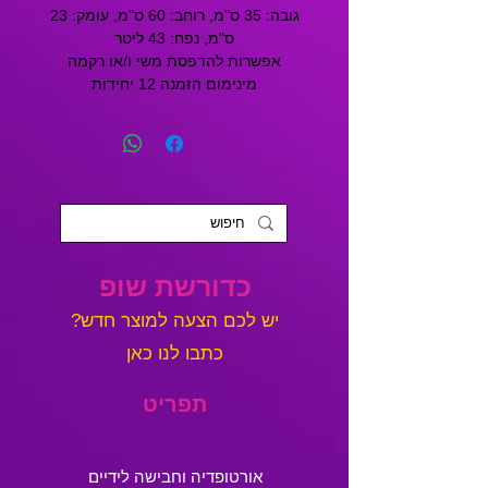
גובה: 35 ס"מ, רוחב: 60 ס"מ, עומק: 23
ס"מ, נפח: 43 ליטר
אפשרות להדפסת משי ו/או רקמה
מינימום הזמנה 12 יחידות
כדורשת שופ
?יש לכם הצעה למוצר חדש
כתבו לנו כאן
תפריט
אורטופדיה וחבישה לידיים