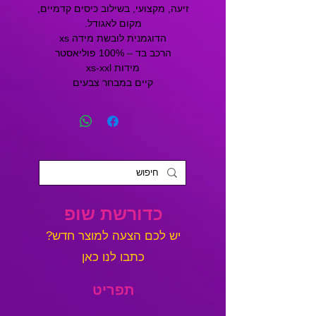
זיעה, מקצועי, בשילוב כיסים קדמיים,
מקום לאגודל.
הדוגמנית לובשת מידה xs
הרכב בד – 100% פוליאסטר
מידות xs-xxl
קיים במבחר צבעים
כדורשת שופ
?יש לכם הצעה למוצר חדש
כתבו לנו כאן
תפריט